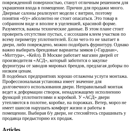
поврежденной поверхностью, станут отличным решением для
украшения входа в помещение. Причин для продажи много.
Дверные салоны реализуют модели с витрин, поэтому
понятия «б/у» абсолютно не стоит опасаться. Это товар в
собранном виде и вполне в уцелевшей, красивой форме.
Разумеется, важны технические данные. В этом плане стоит
проверить отсутствие пустых, с иссохшим клеем участков по
всему периметру уплотнителей. Если чего-то не хватает в
двери, либо повреждено, можно подобрать фурнитуру. Однако
важно выбирать брендовые варианты замков («Гардиан»,
«Моттура», «Кейл). В Москве работает магазин дверей от
производителя «АСД», который заботится о закупке
фурнитуры от заводов мировых брендов, предлагая доборы по
низким ценам.
В подобных предприятиях хорошо отлажены услуги монтажа.
Профессиональная установка имеет значение для
долговечного использования двери. Неправильный монтаж
ведет к деформации створок, ненадлежащему исполнению
функций уплотнителями и коробкой. У «АСД» двери
утепляются в полотне, коробке, на порожках. Ветер, мороз не
имеет шансов нарушать комфорт жизни и работы в
помещении. Выбирая б/у двери, не стесняйтесь спрашивать у
продавца предысторию их продаж.
Articles