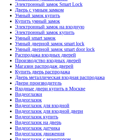
Электронный замок Smart Lock
Дверь с умным замком
Умный замок купить
Купить умный замок
Электронный замок на входную
Электронный замок купить
Умный smart замок
Умный дверной замок smart lock
Умный дверной замок smart door lock
Распродажа входных дверей
Производство входных дверей
Магазин распродаж дверей
Купить дверь распродажа
Дверь металлическая входная распродажа
Двери производитель
Входные двери купить в Москве
Видеоглазки
Видеоглазок
Видеоглазок для входной
Видеоглазок для входной двери
Видеоглазок купить
Видеоглазок на дверь
Видеоглазок датчика
Видеоглазок движения
Видеоглазок с монитором