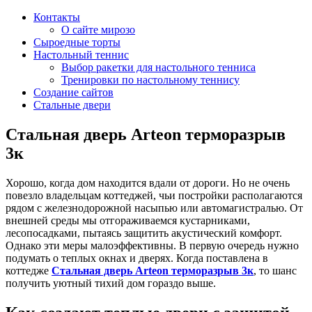
Контакты
О сайте мирозо
Сыроедные торты
Настольный теннис
Выбор ракетки для настольного тенниса
Тренировки по настольному теннису
Создание сайтов
Стальные двери
Стальная дверь Arteon терморазрыв
3к
Хорошо, когда дом находится вдали от дороги. Но не очень
повезло владельцам коттеджей, чьи постройки располагаются
рядом с железнодорожной насыпью или автомагистралью. От
внешней среды мы отгораживаемся кустарниками,
лесопосадками, пытаясь защитить акустический комфорт.
Однако эти меры малоэффективны. В первую очередь нужно
подумать о теплых окнах и дверях. Когда поставлена в
коттедже
Стальная дверь Arteon терморазрыв 3к
, то шанс
получить уютный тихий дом гораздо выше.