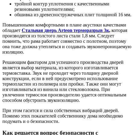
тройной контур уплотнения с качественными
резиновыми уплотнителями;
обшивка из древесностружечных плит толщиной 16 мм.
Повышенными комфортными в плане акустики качествами
обладает
Стальная дверь Arteon терморазрыв 3к
,
которая
производятся из толстого листа стали 1,8 мм. Следует
помнить, что рама работает совместно с полотном, поэтому
она тоже должна утепляться и создавать звуконепроницаемую
изоляцию.
Решающим фактором для успешного производства дверей
является выбор материала, из которого изготавливается
термовставка. Звук не проходит через толщину дверной
конструкции, если в ней предусмотрено использование
термопластин из полимера или пробки. Также они могут
изготавливаться из винила или стекловолокна. При
увлечении термослоя производителю удается оптимальным
способом обустроить звукоизоляцию.
При этом гасится и сила собственных вибраций дверей.
Помимо этих показателей собственнику дома необходимо
подумать и о безопасности.
Как решается вопрос безопасности с