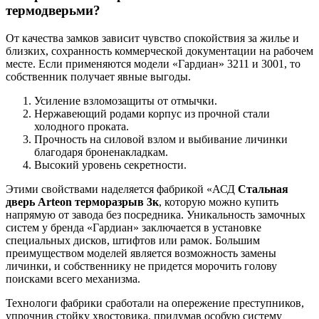
термодверьми?
От качества замков зависит чувство спокойствия за жилье и
близких, сохранность коммерческой документации на рабочем
месте. Если применяются модели «Гардиан» 3211 и 3001, то
собственник получает явные выгоды.
Усиление взломозащиты от отмычки.
Нержавеющий родами корпус из прочной стали
холодного проката.
Прочность на силовой взлом и выбивание личинки
благодаря броненакладкам.
Высокий уровень секретности.
Этими свойствами наделяется фабрикой «АСД
Стальная
дверь
Arteon
терморазрыв 3к
, которую можно купить
напрямую от завода без посредника. Уникальность замочных
систем у бренда «Гардиан» заключается в установке
специальных дисков, штифтов или рамок. Большим
преимуществом моделей является возможность замены
личинки, и собственнику не придется морочить голову
поисками всего механизма.
Технологи фабрики сработали на опережение преступников,
упрочнив стойку хвостовика, придумав особую систему