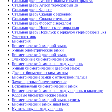
Стальная дверь Arteon с окном терморазрыв 3к
Стальная дверь Arteon терморазрыв 3к
Стальная дверь Форест
Стальная дверь Сканди с зеркалом
Стальная дверь Солана с зеркалом
Стальная дверь Форест с зеркалом
Стальная дверь Норильск терморазрыв
Стальная дверь Норильск с зеркалом (терморазрыв 3к)
Электрозамок
Биометрия
Биометрический входной замок
Умные биометрические замки
Биометрический дверной замок
Электронные биометрические замки
Биометрический замок на входную дверь
Умный биометрический дверной замок
Дверь с биометрическим замком
Биометрические замки с отпечатком пальца
Замки врезные биометрические
Встраиваемый биометрический замок
Биометрический замок на входную дверь в квартиру
Кодовые биометрические замки
Биометрический входной замок купить
Биометрический замок smart lock
Купить новую входную дверь