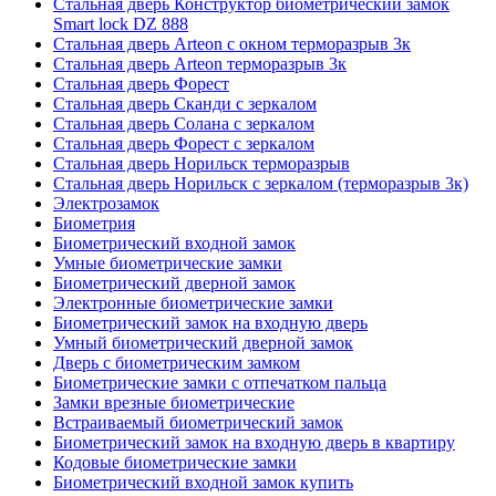
Стальная дверь Конструктор биометрический замок
Smart lock DZ 888
Стальная дверь Arteon с окном терморазрыв 3к
Стальная дверь Arteon терморазрыв 3к
Стальная дверь Форест
Стальная дверь Сканди с зеркалом
Стальная дверь Солана с зеркалом
Стальная дверь Форест с зеркалом
Стальная дверь Норильск терморазрыв
Стальная дверь Норильск с зеркалом (терморазрыв 3к)
Электрозамок
Биометрия
Биометрический входной замок
Умные биометрические замки
Биометрический дверной замок
Электронные биометрические замки
Биометрический замок на входную дверь
Умный биометрический дверной замок
Дверь с биометрическим замком
Биометрические замки с отпечатком пальца
Замки врезные биометрические
Встраиваемый биометрический замок
Биометрический замок на входную дверь в квартиру
Кодовые биометрические замки
Биометрический входной замок купить