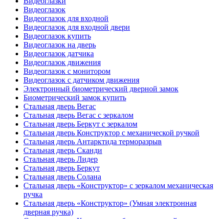
Видеоглазки
Видеоглазок
Видеоглазок для входной
Видеоглазок для входной двери
Видеоглазок купить
Видеоглазок на дверь
Видеоглазок датчика
Видеоглазок движения
Видеоглазок с монитором
Видеоглазок с датчиком движения
Электронный биометрический дверной замок
Биометрический замок купить
Стальная дверь Вегас
Стальная дверь Вегас с зеркалом
Стальная дверь Беркут с зеркалом
Стальная дверь Конструктор с механической ручкой
Стальная дверь Антарктида терморазрыв
Стальная дверь Сканди
Стальная дверь Лидер
Стальная дверь Беркут
Стальная дверь Солана
Стальная дверь «Конструктор» с зеркалом механическая
ручка
Стальная дверь «Конструктор» (Умная электронная
дверная ручка)