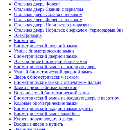
Стальная дверь Форест
Стальная дверь Сканди с зеркалом
Стальная дверь Солана с зеркалом
Стальная дверь Форест с зеркалом
Стальная дверь Норильск терморазрыв
Стальная дверь Норильск с зеркалом (терморазрыв 3к)
Электрозамок
Биометрия
Биометрический входной замок
Умные биометрические замки
Биометрический дверной замок
Электронные биометрические замки
Биометрический замок на входную дверь
Умный биометрический дверной замок
Дверь с биометрическим замком
Биометрические замки с отпечатком пальца
Замки врезные биометрические
Встраиваемый биометрический замок
Биометрический замок на входную дверь в квартиру
Кодовые биометрические замки
Биометрический входной замок купить
Биометрический замок smart lock
Купить новую входную дверь
Входные двери в купить
Дверь железная