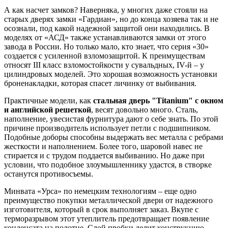
А как насчет замков? Наверняка, у многих даже стояли на
старых дверях замки «Гардиан», но до конца хозяева так и не
осознали, под какой надежной защитой они находились. В
моделях от «АСД» также устанавливаются замки от этого
завода в России. Но только мало, кто знает, что серия «30»
создается с усиленной взломозащитой. К преимуществам
относят III класс взломостойкости у сувальдных, IV-й – у
цилиндровых моделей. Это хорошая возможность установки
броненакладки, которая спасет личинку от выбивания.
Практичные модели, как
стальная дверь "Titanium" с окном
и английской решеткой
, весят довольно много. Сталь,
наполнение, увесистая фурнитура дают о себе знать. По этой
причине производитель использует петли с подшипником.
Подобные доборы способны выдержать вес металла с ребрами
жесткости и наполнением. Более того, шаровой навес не
стирается и с трудом поддается выбиванию. Но даже при
условии, что подобное злоумышленнику удастся, в створке
останутся противосъемы.
Минвата «Урса» по немецким технологиям – еще одно
преимущество покупки металлической двери от надежного
изготовителя, который в срок выполняет заказ. Вкупе с
терморазрывом этот утеплитель предотвращает появление
конденсата на полотне. Слой пробки делит конструкцию