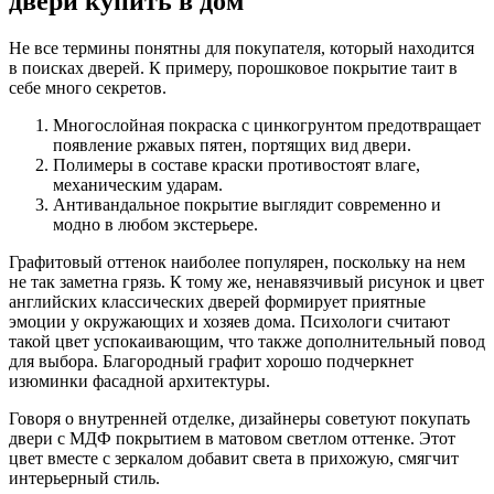
двери купить в дом
Не все термины понятны для покупателя, который находится
в поисках дверей. К примеру, порошковое покрытие таит в
себе много секретов.
Многослойная покраска с цинкогрунтом предотвращает
появление ржавых пятен, портящих вид двери.
Полимеры в составе краски противостоят влаге,
механическим ударам.
Антивандальное покрытие выглядит современно и
модно в любом экстерьере.
Графитовый оттенок наиболее популярен, поскольку на нем
не так заметна грязь. К тому же, ненавязчивый рисунок и цвет
английских классических дверей формирует приятные
эмоции у окружающих и хозяев дома. Психологи считают
такой цвет успокаивающим, что также дополнительный повод
для выбора. Благородный графит хорошо подчеркнет
изюминки фасадной архитектуры.
Говоря о внутренней отделке, дизайнеры советуют покупать
двери с МДФ покрытием в матовом светлом оттенке. Этот
цвет вместе с зеркалом добавит света в прихожую, смягчит
интерьерный стиль.