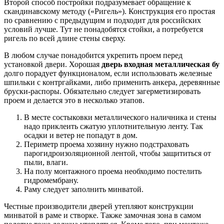
Второй способ постройки подразумевает обращение к
скандинавскому методу («Ригель»). Конструкция его простая
по сравнению с предыдущим и подходит для российских
условий лучше. Тут не понадобятся стойки, а потребуется
ригель по всей длине стены сверху.
В любом случае понадобится укрепить проем перед
установкой двери. Хорошая
дверь входная металлическая бу
долго порадует функционалом, если использовать железные
шпильки с контргайками, либо применить анкера, деревянные
бруски-распоры. Обязательно следует загерметизировать
проем и делается это в несколько этапов.
В месте состыковки металлического наличника и стены
надо приклеить сжатую уплотнительную ленту. Так
осадки и ветер не попадут в дом.
Периметр проема хозяину нужно подстраховать
парогидроизоляционной лентой, чтобы защититься от
пыли, влаги.
На полу монтажного проема необходимо постелить
гидромембрану.
Раму следует заполнить минватой.
Честные производители дверей утепляют конструкции
минватой в раме и створке. Также замочная зона в самом