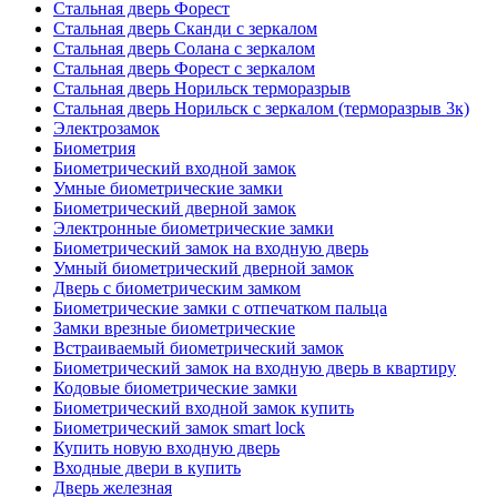
Стальная дверь Форест
Стальная дверь Сканди с зеркалом
Стальная дверь Солана с зеркалом
Стальная дверь Форест с зеркалом
Стальная дверь Норильск терморазрыв
Стальная дверь Норильск с зеркалом (терморазрыв 3к)
Электрозамок
Биометрия
Биометрический входной замок
Умные биометрические замки
Биометрический дверной замок
Электронные биометрические замки
Биометрический замок на входную дверь
Умный биометрический дверной замок
Дверь с биометрическим замком
Биометрические замки с отпечатком пальца
Замки врезные биометрические
Встраиваемый биометрический замок
Биометрический замок на входную дверь в квартиру
Кодовые биометрические замки
Биометрический входной замок купить
Биометрический замок smart lock
Купить новую входную дверь
Входные двери в купить
Дверь железная