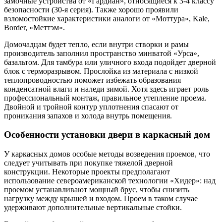
замочные устройства от «Гардиан», относящиеся к 3-4 классу
безопасности (30-я серия). Также хорошо проявили
взломостойкие характеристики аналоги от «Моттура», Kale,
Border, «Меттэм».
Домочадцам будет тепло, если внутри створки и рамы
производитель заполнил пространство минватой «Урса»,
базальтом. Для тамбура или уличного входа подойдет дверной
блок с терморазрывом. Прослойка из материала с низкой
теплопроводностью поможет избежать образования
конденсатной влаги и наледи зимой. Хотя здесь играет роль
профессиональный монтаж, правильное утепление проема.
Двойной и тройной контур уплотнения спасают от
проникания запахов и холода внутрь помещения.
Особенности установки двери в каркасный дом
У каркасных домов особые методы возведения проемов, что
следует учитывать при покупке тяжелой дверной
конструкции. Некоторые проекты предполагают
использование североамериканской технологии «Хидер»: над
проемом устанавливают мощный брус, чтобы снизить
нагрузку между крышей и входом. Проем в таком случае
удерживают дополнительные вертикальные стойки.