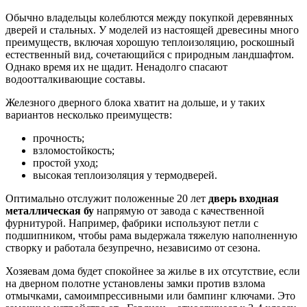
Обычно владельцы колеблются между покупкой деревянных
дверей и стальных. У моделей из настоящей древесины много
преимуществ, включая хорошую теплоизоляцию, роскошный
естественный вид, сочетающийся с природным ландшафтом.
Однако время их не щадит. Ненадолго спасают
водоотталкивающие составы.
Железного дверного блока хватит на дольше, и у таких
вариантов несколько преимуществ:
прочность;
взломостойкость;
простой уход;
высокая теплоизоляция у термодверей.
Оптимально отслужит положенные 20 лет
дверь входная
металлическая бу
напрямую от завода с качественной
фурнитурой. Например, фабрики используют петли с
подшипником, чтобы рама выдержала тяжелую наполненную
створку и работала безупречно, независимо от сезона.
Хозяевам дома будет спокойнее за жилье в их отсутствие, если
на дверном полотне установлены замки против взлома
отмычками, самоимпрессивными или бампинг ключами. Это