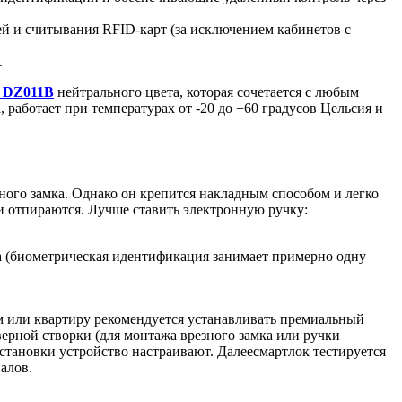
й и считывания RFID-карт (за исключением кабинетов с
.
k DZ011B
нейтрального цвета, которая сочетается с любым
работает при температурах от -20 до +60 градусов Цельсия и
ого замка. Однако он крепится накладным способом и легко
и отпираются. Лучше ставить электронную ручку:
а (биометрическая идентификация занимает примерно одну
м или квартиру рекомендуется устанавливать премиальный
ерной створки (для монтажа врезного замка или ручки
тановки устройство настраивают. Далеесмартлок тестируется
алов.