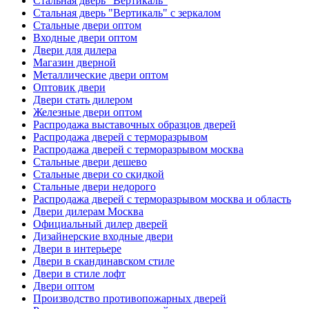
Стальная дверь "Вертикаль"
Стальная дверь "Вертикаль" с зеркалом
Стальные двери оптом
Входные двери оптом
Двери для дилера
Магазин дверной
Металлические двери оптом
Оптовик двери
Двери стать дилером
Железные двери оптом
Распродажа выставочных образцов дверей
Распродажа дверей с терморазрывом
Распродажа дверей с терморазрывом москва
Стальные двери дешево
Стальные двери со скидкой
Стальные двери недорого
Распродажа дверей с терморазрывом москва и область
Двери дилерам Москва
Официальный дилер дверей
Дизайнерские входные двери
Двери в интерьере
Двери в скандинавском стиле
Двери в стиле лофт
Двери оптом
Производство противопожарных дверей