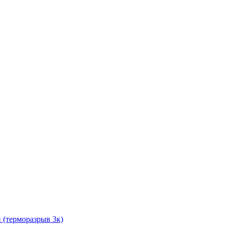
й (терморазрыв 3к)