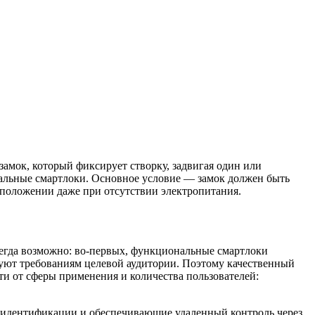
амок, который фиксирует створку, задвигая один или
альные смартлоки. Основное условие — замок должен быть
м положении даже при отсутствии электропитания.
всегда возможно: во-первых, функциональные смартлоки
вуют требованиям целевой аудитории. Поэтому качественный
и от сферы применения и количества пользователей:
в идентификации и обеспечивающие удаленный контроль через