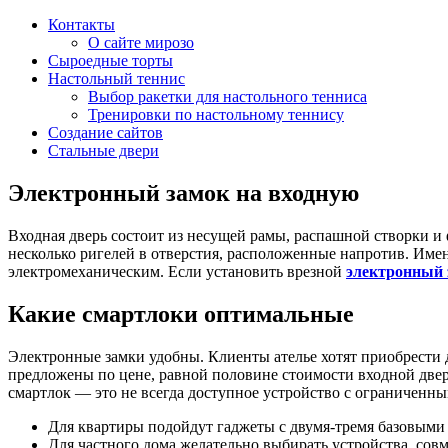
Контакты
О сайте мирозо
Сыроедные торты
Настольный теннис
Выбор ракетки для настольного тенниса
Тренировки по настольному теннису
Создание сайтов
Стальные двери
Электронный замок на входную
Входная дверь состоит из несущей рамы, распашной створки и
несколько ригелей в отверстия, расположенные напротив. И
электромеханическим. Если установить врезной
электронный 
Какие смартлоки оптимальные
Электронные замки удобны. Клиенты ателье хотят приобрести 
предложены по цене, равной половине стоимости входной двер
смартлок — это не всегда доступное устройство с ограниченн
Для квартиры подойдут гаджеты с двумя-тремя базовыми
Для частного дома желательно выбирать устройства, со