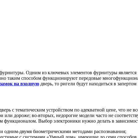
 фурнитуры. Одним из ключевых элементов фурнитуры является з
менно таким способом функционируют передовые многофункцион
замок на входную
дверь, то ригели будут находиться в заперто
дверь с тематическим устройством по адекватной цене, что не 
и или дороже; во-вторых, недорогие модели часто не соответст
ым функционалом. Выбор электроники нужно делать в зависимост
 и одним-двумя биометрическими методами распознавания;
вместимые с системами «Умный дом», имеющие до семи способо