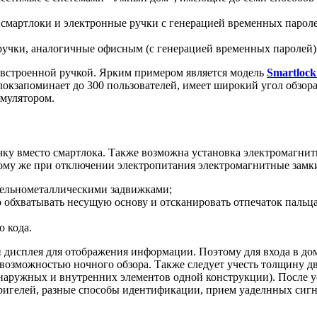
смартлоки и электронные ручки с генерацией временных пароле
ручки, аналогичные офисным (с генерацией временных паролей)
встроенной ручкой. Ярким примером является модель
Smartloc
запоминает до 300 пользователей, имеет широкий угол обзора, 
мулятором.
у вместо смартлока. Также возможна установка электромагнитн
тому же при отключении электропитания электромагнитные замк
 цельнометаллическими задвижками;
о обхватывать несущую основу и отсканировать отпечаток пальц
о кода.
 дисплея для отображения информации. Поэтому для входа в до
возможностью ночного обзора. Также следует учесть толщину дв
аружных и внутренних элементов одной конструкции). После ус
ригелей, разные способы идентификации, прием уаделнных сигн