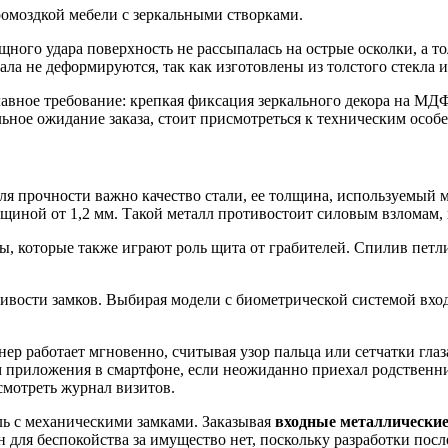
громоздкой мебели с зеркальными створками.
ного удара поверхность не рассыпалась на острые осколки, а то
ала не деформируются, так как изготовлены из толстого стекла 
главное требование: крепкая фиксация зеркального декора на М
ное ожидание заказа, стоит присмотреться к техническим особ
ля прочности важно качество стали, ее толщина, используемый 
лщиной от 1,2 мм. Такой металл противостоит силовым взломам, 
 которые также играют роль щита от грабителей. Спилив петли
ивости замков. Выбирая модели с биометрической системой вход
ер работает мгновенно, считывая узор пальца или сетчатки глаза
м приложения в смартфоне, если неожиданно приехал родственн
смотреть журнал визитов.
ль с механическими замками. Заказывая
входные металлические
н для беспокойства за имущество нет, поскольку разработки по