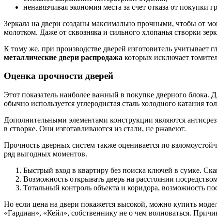
ненавязчивая экономия места за счет отказа от покупки 
Зеркала на двери созданы максимально прочными, чтобы от мощ
молотком. Даже от сквозняка и сильного хлопанья створки зерк
К тому же, при производстве дверей изготовитель учитывает 
металлические двери распродажа
которых исключает томитель
Оценка прочности дверей
Этот показатель наиболее важный в покупке дверного блока. Д
обычно используется углеродистая сталь холодного катания то
Дополнительными элементами конструкции являются антисрезы,
в створке. Они изготавливаются из стали, не ржавеют.
Прочность дверных систем также оценивается по взломоустойч
ряд выгодных моментов.
Быстрый вход в квартиру без поиска ключей в сумке. Скан
Возможность открывать дверь на расстоянии посредство
Тотальный контроль объекта и коридора, возможность по
Но если цена на двери покажется высокой, можно купить моде
«Гардиан», «Кейл», собственнику не о чем волноваться. Причи