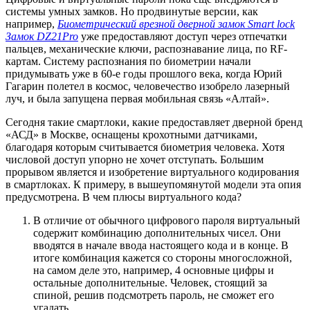
системы умных замков. Но продвинутые версии, как
например,
Биометрический врезной дверной замок Smart lock
Замок DZ21Pro
уже предоставляют доступ через отпечатки
пальцев, механические ключи, распознавание лица, по RF-
картам. Систему распознания по биометрии начали
придумывать уже в 60-е годы прошлого века, когда Юрий
Гагарин полетел в космос, человечество изобрело лазерный
луч, и была запущена первая мобильная связь «Алтай».
Сегодня такие смартлоки, какие предоставляет дверной бренд
«АСД» в Москве, оснащены крохотными датчиками,
благодаря которым считывается биометрия человека. Хотя
числовой доступ упорно не хочет отступать. Большим
прорывом является и изобретение виртуального кодирования
в смартлоках. К примеру, в вышеупомянутой модели эта опия
предусмотрена. В чем плюсы виртуального кода?
В отличие от обычного цифрового пароля виртуальный
содержит комбинацию дополнительных чисел. Они
вводятся в начале ввода настоящего кода и в конце. В
итоге комбинация кажется со стороны многосложной,
на самом деле это, например, 4 основные цифры и
остальные дополнительные. Человек, стоящий за
спиной, решив подсмотреть пароль, не сможет его
угадать.