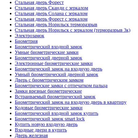
Стальная дверь Форест
Стальная дверь Сканди с зеркалом
Стальная дверь Солана с зеркалом
Стальная дверь Форест с зеркалом
Стальная дверь Норильск терморазрыв
Стальная дверь Норильск с зеркалом (терморазрыв 3к)
Электрозамок
Биометрия
Биометрический входной замок
Умные биометрические замки
Биометрический дверной замок
Электронные биометрические замки
Биометрический замок на входную дверь
Умный биометрический дверной замок
Дверь с биометрическим замком
Биометрические замки с отпечатком пальца
Замки врезные биометрические
Встраиваемый биометрический замок
Биометрический замок на входную дверь в квартиру
Кодовые биометрические замки
Биометрический входной замок купить
Биометрический замок smart lock
Купить новую входную дверь
Входные двери в купить
Дверь железная