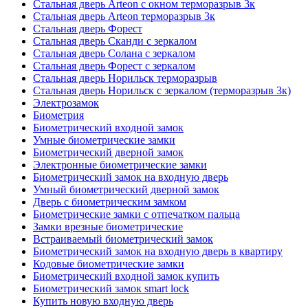
Стальная дверь Arteon с окном терморазрыв 3к
Стальная дверь Arteon терморазрыв 3к
Стальная дверь Форест
Стальная дверь Сканди с зеркалом
Стальная дверь Солана с зеркалом
Стальная дверь Форест с зеркалом
Стальная дверь Норильск терморазрыв
Стальная дверь Норильск с зеркалом (терморазрыв 3к)
Электрозамок
Биометрия
Биометрический входной замок
Умные биометрические замки
Биометрический дверной замок
Электронные биометрические замки
Биометрический замок на входную дверь
Умный биометрический дверной замок
Дверь с биометрическим замком
Биометрические замки с отпечатком пальца
Замки врезные биометрические
Встраиваемый биометрический замок
Биометрический замок на входную дверь в квартиру
Кодовые биометрические замки
Биометрический входной замок купить
Биометрический замок smart lock
Купить новую входную дверь