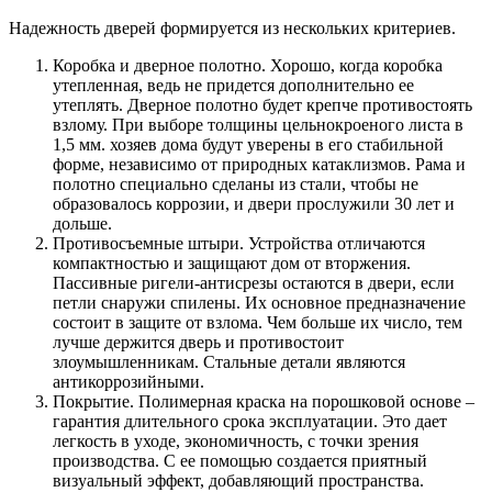
Надежность дверей формируется из нескольких критериев.
Коробка и дверное полотно. Хорошо, когда коробка
утепленная, ведь не придется дополнительно ее
утеплять. Дверное полотно будет крепче противостоять
взлому. При выборе толщины цельнокроеного листа в
1,5 мм. хозяев дома будут уверены в его стабильной
форме, независимо от природных катаклизмов. Рама и
полотно специально сделаны из стали, чтобы не
образовалось коррозии, и двери прослужили 30 лет и
дольше.
Противосъемные штыри. Устройства отличаются
компактностью и защищают дом от вторжения.
Пассивные ригели-антисрезы остаются в двери, если
петли снаружи спилены. Их основное предназначение
состоит в защите от взлома. Чем больше их число, тем
лучше держится дверь и противостоит
злоумышленникам. Стальные детали являются
антикоррозийными.
Покрытие. Полимерная краска на порошковой основе –
гарантия длительного срока эксплуатации. Это дает
легкость в уходе, экономичность, с точки зрения
производства. С ее помощью создается приятный
визуальный эффект, добавляющий пространства.