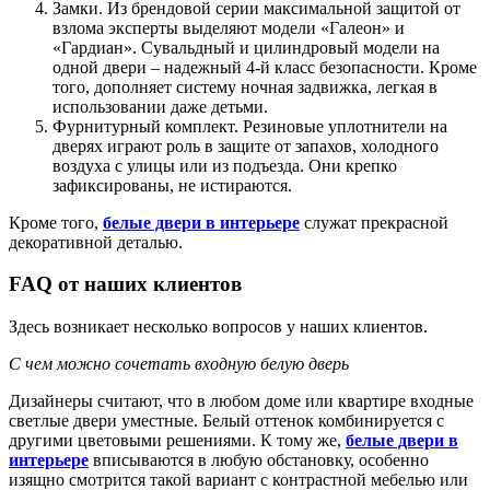
Замки. Из брендовой серии максимальной защитой от
взлома эксперты выделяют модели «Галеон» и
«Гардиан». Сувальдный и цилиндровый модели на
одной двери – надежный 4-й класс безопасности. Кроме
того, дополняет систему ночная задвижка, легкая в
использовании даже детьми.
Фурнитурный комплект. Резиновые уплотнители на
дверях играют роль в защите от запахов, холодного
воздуха с улицы или из подъезда. Они крепко
зафиксированы, не истираются.
Кроме того,
белые двери в интерьере
служат прекрасной
декоративной деталью.
FAQ от наших клиентов
Здесь возникает несколько вопросов у наших клиентов.
С чем можно сочетать входную белую дверь
Дизайнеры считают, что в любом доме или квартире входные
светлые двери уместные. Белый оттенок комбинируется с
другими цветовыми решениями. К тому же,
белые двери в
интерьере
вписываются в любую обстановку, особенно
изящно смотрится такой вариант с контрастной мебелью или