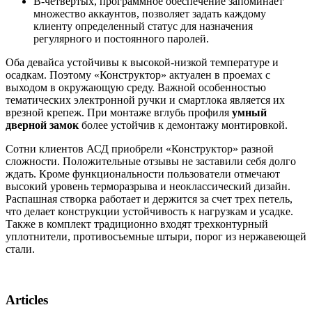
В-четвертых, программное обеспечение запоминает
множество аккаунтов, позволяет задать каждому
клиенту определенный статус для назначения
регулярного и постоянного паролей.
Оба девайса устойчивы к высокой-низкой температуре и
осадкам. Поэтому «Конструктор» актуален в проемах с
выходом в окружающую среду. Важной особенностью
тематических электронной ручки и смартлока является их
врезной крепеж. При монтаже вглубь профиля
умный
дверной замок
более устойчив к демонтажу монтировкой.
Сотни клиентов АСД приобрели «Конструктор» разной
сложности. Положительные отзывы не заставили себя долго
ждать. Кроме функциональности пользователи отмечают
высокий уровень терморазрыва и неоклассический дизайн.
Распашная створка работает и держится за счет трех петель,
что делает конструкции устойчивость к нагрузкам и усадке.
Также в комплект традиционно входят трехконтурный
уплотнители, противосъемные штыри, порог из нержавеющей
стали.
Articles