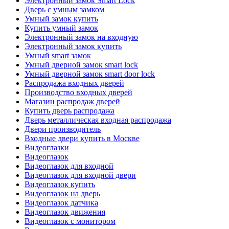
Электронный замок Smart Lock
Дверь с умным замком
Умный замок купить
Купить умный замок
Электронный замок на входную
Электронный замок купить
Умный smart замок
Умный дверной замок smart lock
Умный дверной замок smart door lock
Распродажа входных дверей
Производство входных дверей
Магазин распродаж дверей
Купить дверь распродажа
Дверь металлическая входная распродажа
Двери производитель
Входные двери купить в Москве
Видеоглазки
Видеоглазок
Видеоглазок для входной
Видеоглазок для входной двери
Видеоглазок купить
Видеоглазок на дверь
Видеоглазок датчика
Видеоглазок движения
Видеоглазок с монитором