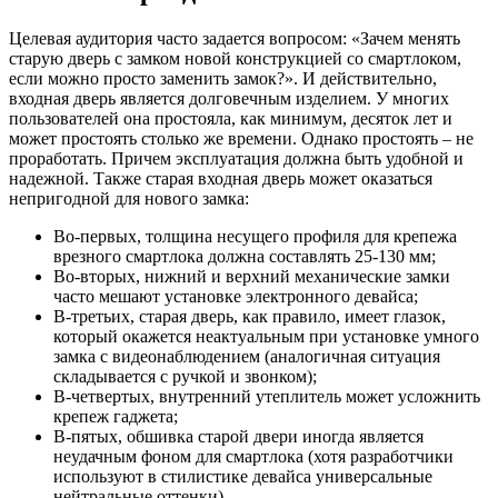
Целевая аудитория часто задается вопросом: «Зачем менять
старую дверь с замком новой конструкцией со смартлоком,
если можно просто заменить замок?». И действительно,
входная дверь является долговечным изделием. У многих
пользователей она простояла, как минимум, десяток лет и
может простоять столько же времени. Однако простоять – не
проработать. Причем эксплуатация должна быть удобной и
надежной. Также старая входная дверь может оказаться
непригодной для нового замка:
Во-первых, толщина несущего профиля для крепежа
врезного смартлока должна составлять 25-130 мм;
Во-вторых, нижний и верхний механические замки
часто мешают установке электронного девайса;
В-третьих, старая дверь, как правило, имеет глазок,
который окажется неактуальным при установке умного
замка с видеонаблюдением (аналогичная ситуация
складывается с ручкой и звонком);
В-четвертых, внутренний утеплитель может усложнить
крепеж гаджета;
В-пятых, обшивка старой двери иногда является
неудачным фоном для смартлока (хотя разработчики
используют в стилистике девайса универсальные
нейтральные оттенки).