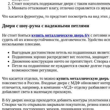
Стоит покупать подержанные двери с таким наполнением,
Минвата отталкивает влагу, отлично справляется со звук
Что касается фурнитуры, то предстоит посмотреть на вид этих д
Двери с шоу-рума с надежными петлями
Не стоит бояться
купить металлическую дверь б/у
с петлями 
судить об их износоустойчивости, долговечности. Удобство ис
несколькими плюсами.
Выгодным достоинством петель на подшипниках является 
Подшипник хорошо распределяет вес полотна, защищает х
Движению конструкции ничто не препятствует. Створка 
Петли на подшипнике не нуждаются в смазке долгие годы
возможностями регуляции.
Что касается отделки, то можно
купить металлическую дверь 
повсеместно в России. Входные двери с МДФ обновляют интерь
отличается, например, в компании «АСД» отделку разбавляют 
добавляют света в маленькую прихожую.
В б/у дверях иногда приходится добавить контуры уплотнения 
Створки часто открывали-закрывали покупатели, резина износ
помещения, посторонних запахов, проникания холода.