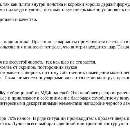
 так как плита внутри полотна и коробки хорошо держит форму,
ами подъезда и улицы, поэтому такую дверь можно установить на
еталей и качество.
на подшипнике. Практичные варианты применяются не только в с
пользования приносит тот факт, что внутри находится шар. Так
износоустойчивость, так как шар не стирается.
озяев от скрипов, посторонних звуков.
открывается широко, поэтому собственник помещения может легк
. Также не менее популярными являются петли конструкторског
б/у
с облицовкой из МДФ панелей. Это наиболее распространен
ер и привлекают к себе внимание благодаря самобытному виду 
интересными декоративными элементами наподобие черного лакоб
при 70% износе. В ряде ситуаций производитель продает дверь из
илась. Лучше всего выбирать двойной или тройной контур упло