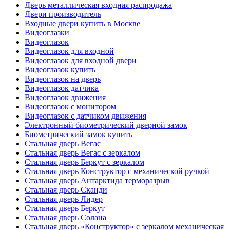
Дверь металлическая входная распродажа
Двери производитель
Входные двери купить в Москве
Видеоглазки
Видеоглазок
Видеоглазок для входной
Видеоглазок для входной двери
Видеоглазок купить
Видеоглазок на дверь
Видеоглазок датчика
Видеоглазок движения
Видеоглазок с монитором
Видеоглазок с датчиком движения
Электронный биометрический дверной замок
Биометрический замок купить
Стальная дверь Вегас
Стальная дверь Вегас с зеркалом
Стальная дверь Беркут с зеркалом
Стальная дверь Конструктор с механической ручкой
Стальная дверь Антарктида терморазрыв
Стальная дверь Сканди
Стальная дверь Лидер
Стальная дверь Беркут
Стальная дверь Солана
Стальная дверь «Конструктор» с зеркалом механическая