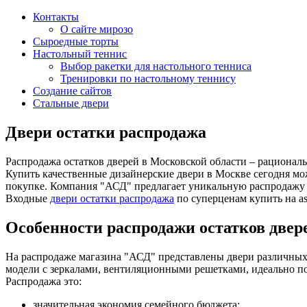
Контакты
О сайте мирозо
Сыроедные торты
Настольный теннис
Выбор ракетки для настольного тенниса
Тренировки по настольному теннису
Создание сайтов
Стальные двери
Двери остатки распродажа
Распродажа остатков дверей в Московской области – рациональ
Купить качественные дизайнерские двери в Москве сегодня м
покупке. Компания "АСД" предлагает уникальную распродажу о
Входные
двери остатки распродажа
по суперценам купить на as-
Особенности распродажи остатков двер
На распродаже магазина "АСД" представлены двери различных
модели с зеркалами, вентиляционными решетками, идеально подх
Распродажа это:
значительная экономия семейного бюджета;