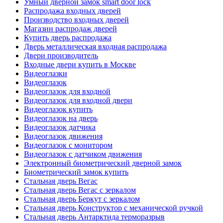
Умный дверной замок smart door lock
Распродажа входных дверей
Производство входных дверей
Магазин распродаж дверей
Купить дверь распродажа
Дверь металлическая входная распродажа
Двери производитель
Входные двери купить в Москве
Видеоглазки
Видеоглазок
Видеоглазок для входной
Видеоглазок для входной двери
Видеоглазок купить
Видеоглазок на дверь
Видеоглазок датчика
Видеоглазок движения
Видеоглазок с монитором
Видеоглазок с датчиком движения
Электронный биометрический дверной замок
Биометрический замок купить
Стальная дверь Вегас
Стальная дверь Вегас с зеркалом
Стальная дверь Беркут с зеркалом
Стальная дверь Конструктор с механической ручкой
Стальная дверь Антарктида терморазрыв