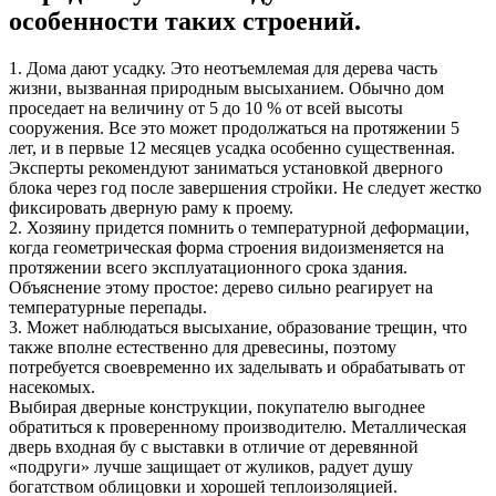
особенности таких строений.
1. Дома дают усадку. Это неотъемлемая для дерева часть
жизни, вызванная природным высыханием. Обычно дом
проседает на величину от 5 до 10 % от всей высоты
сооружения. Все это может продолжаться на протяжении 5
лет, и в первые 12 месяцев усадка особенно существенная.
Эксперты рекомендуют заниматься установкой дверного
блока через год после завершения стройки. Не следует жестко
фиксировать дверную раму к проему.
2. Хозяину придется помнить о температурной деформации,
когда геометрическая форма строения видоизменяется на
протяжении всего эксплуатационного срока здания.
Объяснение этому простое: дерево сильно реагирует на
температурные перепады.
3. Может наблюдаться высыхание, образование трещин, что
также вполне естественно для древесины, поэтому
потребуется своевременно их заделывать и обрабатывать от
насекомых.
Выбирая дверные конструкции, покупателю выгоднее
обратиться к проверенному производителю. Металлическая
дверь входная бу с выставки в отличие от деревянной
«подруги» лучше защищает от жуликов, радует душу
богатством облицовки и хорошей теплоизоляцией.