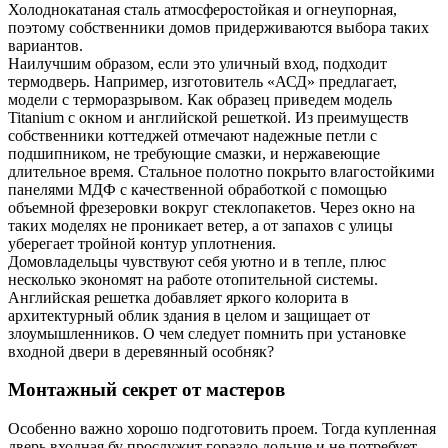
Холоднокатаная сталь атмосферостойкая и огнеупорная,
поэтому собственники домов придерживаются выбора таких
вариантов.
Наилучшим образом, если это уличный вход, подходит
термодверь. Например, изготовитель «АСД» предлагает,
модели с терморазрывом. Как образец приведем модель
Titanium с окном и английской решеткой. Из преимуществ
собственники коттеджей отмечают надежные петли с
подшипником, не требующие смазки, и нержавеющие
длительное время. Стальное полотно покрыто влагостойкими
панелями МДФ с качественной обработкой с помощью
объемной фрезеровки вокруг стеклопакетов. Через окно на
таких моделях не проникает ветер, а от запахов с улицы
уберегает тройной контур уплотнения.
Домовладельцы чувствуют себя уютно и в тепле, плюс
несколько экономят на работе отопительной системы.
Английская решетка добавляет яркого колорита в
архитектурный облик здания в целом и защищает от
злоумышленников. О чем следует помнить при установке
входной двери в деревянный особняк?
Монтажный секрет от мастеров
Особенно важно хорошо подготовить проем. Тогда купленная
дверь входная бу прослужит гораздо дольше и не потребует